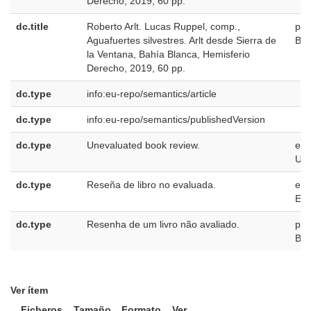
Derecho, 2019, 60 pp.
dc.title
Roberto Arlt. Lucas Ruppel, comp.,
pt-
Aguafuertes silvestres. Arlt desde Sierra de
BR
la Ventana, Bahía Blanca, Hemisferio
Derecho, 2019, 60 pp.
dc.type
info:eu-repo/semantics/article
dc.type
info:eu-repo/semantics/publishedVersion
dc.type
Unevaluated book review.
en-
US
dc.type
Reseña de libro no evaluada.
es-
ES
dc.type
Resenha de um livro não avaliado.
pt-
BR
Ver ítem
Ficheros
Tamaño
Formato
Ver