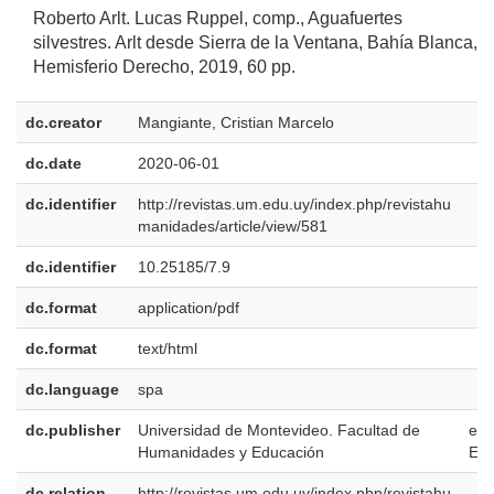
Roberto Arlt. Lucas Ruppel, comp., Aguafuertes
silvestres. Arlt desde Sierra de la Ventana, Bahía Blanca,
Hemisferio Derecho, 2019, 60 pp.
dc.creator
Mangiante, Cristian Marcelo
dc.date
2020-06-01
dc.identifier
http://revistas.um.edu.uy/index.php/revistahu
manidades/article/view/581
dc.identifier
10.25185/7.9
dc.format
application/pdf
dc.format
text/html
dc.language
spa
dc.publisher
Universidad de Montevideo. Facultad de
es-
Humanidades y Educación
ES
dc.relation
http://revistas.um.edu.uy/index.php/revistahu