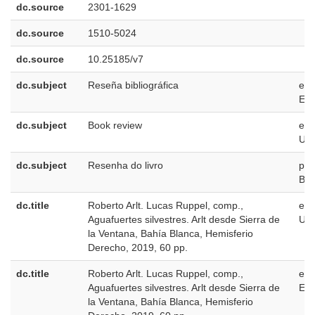
dc.source
2301-1629
dc.source
1510-5024
dc.source
10.25185/v7
dc.subject
Reseña bibliográfica
es-
ES
dc.subject
Book review
en-
US
dc.subject
Resenha do livro
pt-
BR
dc.title
Roberto Arlt. Lucas Ruppel, comp.,
en-
Aguafuertes silvestres. Arlt desde Sierra de
US
la Ventana, Bahía Blanca, Hemisferio
Derecho, 2019, 60 pp.
dc.title
Roberto Arlt. Lucas Ruppel, comp.,
es-
Aguafuertes silvestres. Arlt desde Sierra de
ES
la Ventana, Bahía Blanca, Hemisferio