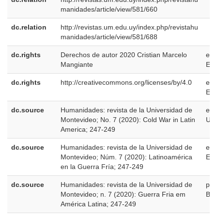
manidades/article/view/581/660
dc.relation
http://revistas.um.edu.uy/index.php/revistahu
manidades/article/view/581/688
dc.rights
Derechos de autor 2020 Cristian Marcelo
es-
Mangiante
ES
dc.rights
http://creativecommons.org/licenses/by/4.0
es-
ES
dc.source
Humanidades: revista de la Universidad de
en-
Montevideo; No. 7 (2020): Cold War in Latin
US
America; 247-249
dc.source
Humanidades: revista de la Universidad de
es-
Montevideo; Núm. 7 (2020): Latinoamérica
ES
en la Guerra Fría; 247-249
dc.source
Humanidades: revista de la Universidad de
pt-
Montevideo; n. 7 (2020): Guerra Fria em
BR
América Latina; 247-249