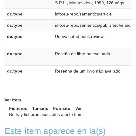
S.R.L., Montevideo, 1999, 126 págs.
dc.type
info:eu-repo/semantics/article
dc.type
info:eu-repo/semantics/publishedVersion
dc.type
Unevaluated book review.
dc.type
Reseña de libro no evaluada.
dc.type
Resenha de um livro não avaliado.
Ver ítem
Ficheros
Tamaño
Formato
Ver
No hay ficheros asociados a este ítem.
Este ítem aparece en la(s)