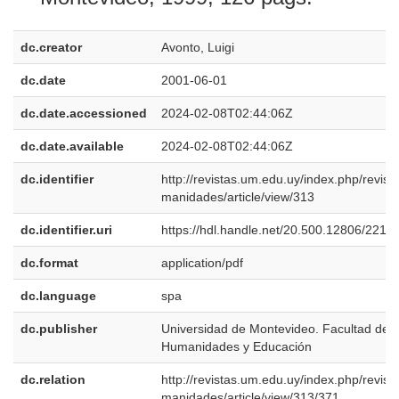
dc.creator
Avonto, Luigi
dc.date
2001-06-01
dc.date.accessioned
2024-02-08T02:44:06Z
dc.date.available
2024-02-08T02:44:06Z
dc.identifier
http://revistas.um.edu.uy/index.php/revist
manidades/article/view/313
dc.identifier.uri
https://hdl.handle.net/20.500.12806/2212
dc.format
application/pdf
dc.language
spa
dc.publisher
Universidad de Montevideo. Facultad de
Humanidades y Educación
dc.relation
http://revistas.um.edu.uy/index.php/revist
manidades/article/view/313/371