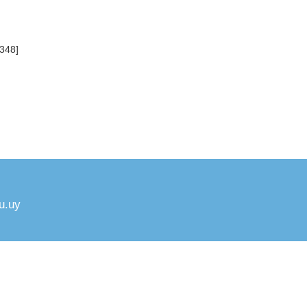
348]
u.uy