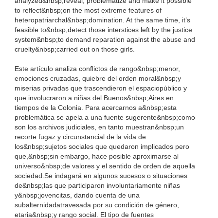
analyzed&nbsp;reveal, problematize and make it possible
to reflect&nbsp;on the most extreme features of
heteropatriarchal&nbsp;domination. At the same time, it’s
feasible to&nbsp;detect those interstices left by the justice
system&nbsp;to demand reparation against the abuse and
cruelty&nbsp;carried out on those girls.
Este artículo analiza conflictos de rango&nbsp;menor,
emociones cruzadas, quiebre del orden moral&nbsp;y
miserias privadas que trascendieron el espaciopúblico y
que involucraron a niñas del Buenos&nbsp;Aires en
tiempos de la Colonia. Para acercarnos a&nbsp;esta
problemática se apela a una fuente sugerente&nbsp;como
son los archivos judiciales, en tanto muestran&nbsp;un
recorte fugaz y circunstancial de la vida de
los&nbsp;sujetos sociales que quedaron implicados pero
que,&nbsp;sin embargo, hace posible aproximarse al
universo&nbsp;de valores y el sentido de orden de aquella
sociedad.Se indagará en algunos sucesos o situaciones
de&nbsp;las que participaron involuntariamente niñas
y&nbsp;jovencitas, dando cuenta de una
subalternidadatravesada por su condición de género,
etaria&nbsp;y rango social. El tipo de fuentes