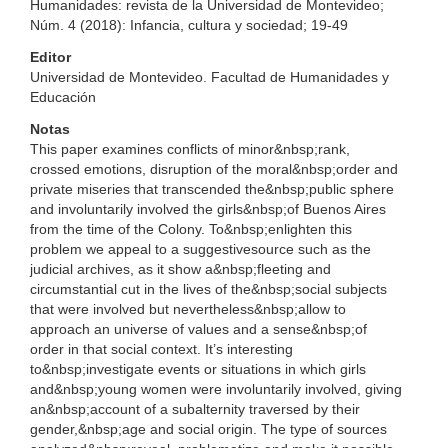
Humanidades: revista de la Universidad de Montevideo;
Núm. 4 (2018): Infancia, cultura y sociedad; 19-49
Editor
Universidad de Montevideo. Facultad de Humanidades y
Educación
Notas
This paper examines conflicts of minor&nbsp;rank,
crossed emotions, disruption of the moral&nbsp;order and
private miseries that transcended the&nbsp;public sphere
and involuntarily involved the girls&nbsp;of Buenos Aires
from the time of the Colony. To&nbsp;enlighten this
problem we appeal to a suggestivesource such as the
judicial archives, as it show a&nbsp;fleeting and
circumstantial cut in the lives of the&nbsp;social subjects
that were involved but nevertheless&nbsp;allow to
approach an universe of values and a sense&nbsp;of
order in that social context. It’s interesting
to&nbsp;investigate events or situations in which girls
and&nbsp;young women were involuntarily involved, giving
an&nbsp;account of a subalternity traversed by their
gender,&nbsp;age and social origin. The type of sources