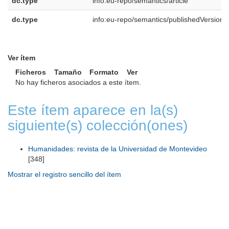
dc.type
info:eu-repo/semantics/article
dc.type
info:eu-repo/semantics/publishedVersion
Ver ítem
Ficheros
Tamaño
Formato
Ver
No hay ficheros asociados a este ítem.
Este ítem aparece en la(s)
siguiente(s) colección(ones)
Humanidades: revista de la Universidad de Montevideo
[348]
Mostrar el registro sencillo del ítem
Universidad de Montevideo
|
Biblioteca
Prudencio de Pena 2544 | (598) 2 707 44 61 |
biblioteca@um.edu.uy