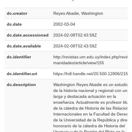
dc.creator
Reyes Abadie, Washington
dc.date
2002-03-04
dc.date.accessioned
2024-02-08T02:43:58Z
dc.date.available
2024-02-08T02:43:58Z
dc.identifier
http://revistas.um.edu.uy/index.php/revist
manidades/article/view/155
dc.identifier.uri
https://hdl.handle.net/20.500.12806/2153
dc.description
Washington Reyes Abadie es un estudios
de la historia nacional y regional con una
larga y destacada actuación en la
enseñanza. Actualmente es profesor titula
de la cátedra de Historia de las Relacione
Internacionales en la Facultad de Derech
de la Universidad de la República y direct
honorario de la cátedra de Historia del
Uruguay y de la Región del Plata en la