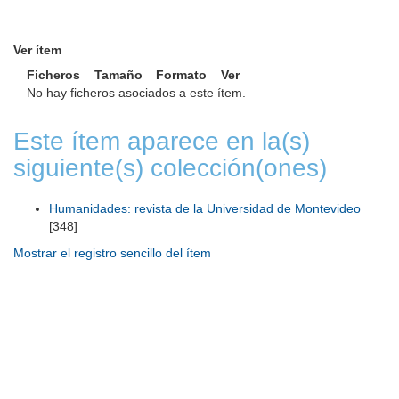
Ver ítem
Ficheros
Tamaño
Formato
Ver
No hay ficheros asociados a este ítem.
Este ítem aparece en la(s)
siguiente(s) colección(ones)
Humanidades: revista de la Universidad de Montevideo
[348]
Mostrar el registro sencillo del ítem
Universidad de Montevideo
|
Biblioteca
Prudencio de Pena 2544 | (598) 2 707 44 61 |
biblioteca@um.edu.uy
© 2021 Universidad de Montevideo