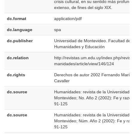
crisis cultural, en su sentido más profundo
extenso, de fines del siglo XIX.
dc.format
application/pdf
dc.language
spa
dc.publisher
Universidad de Montevideo. Facultad de
Humanidades y Educación
dc.relation
http://revistas.um.edu.uy/index.php/revist
manidades/article/view/146/124
dc.rights
Derechos de autor 2002 Fernando María
Cavaller
dc.source
Humanidades: revista de la Universidad d
Montevideo; No. Año 2 (2002): Fe y razón
91-125
dc.source
Humanidades: revista de la Universidad d
Montevideo; Núm. Año 2 (2002): Fe y raz
91-125