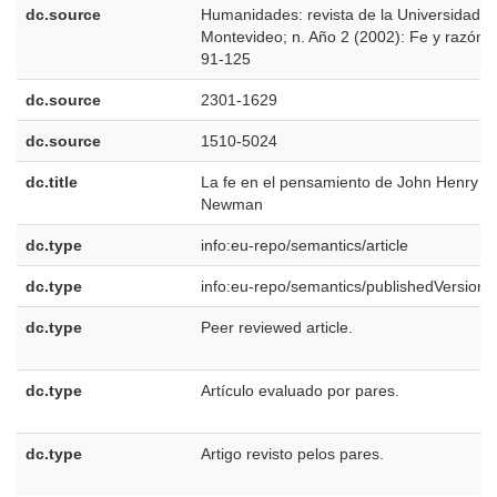
dc.source
Humanidades: revista de la Universidad d
Montevideo; n. Año 2 (2002): Fe y razón;
91-125
dc.source
2301-1629
dc.source
1510-5024
dc.title
La fe en el pensamiento de John Henry
Newman
dc.type
info:eu-repo/semantics/article
dc.type
info:eu-repo/semantics/publishedVersion
dc.type
Peer reviewed article.
dc.type
Artículo evaluado por pares.
dc.type
Artigo revisto pelos pares.