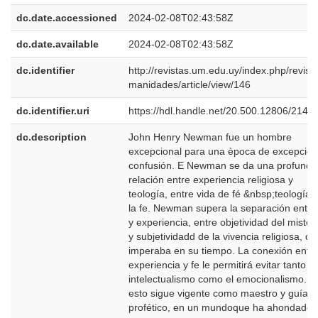
dc.date.accessioned
2024-02-08T02:43:58Z
dc.date.available
2024-02-08T02:43:58Z
dc.identifier
http://revistas.um.edu.uy/index.php/revist
manidades/article/view/146
dc.identifier.uri
https://hdl.handle.net/20.500.12806/2144
dc.description
John Henry Newman fue un hombre
excepcional para una època de excepcion
confusión. E Newman se da una profunda
relación entre experiencia religiosa y
teología, entre vida de fé &nbsp;teología 
la fe. Newman supera la separación entre
y experiencia, entre objetividad del mister
y subjetividadd de la vivencia religiosa, qu
imperaba en su tiempo. La conexión entr
experiencia y fe le permitirá evitar tanto el
intelectualismo como el emocionalismo. P
esto sigue vigente como maestro y guía c
profético, en un mundoque ha ahondado 