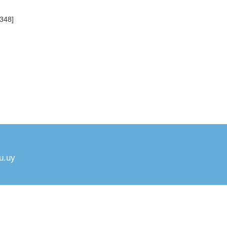
348]
u.uy