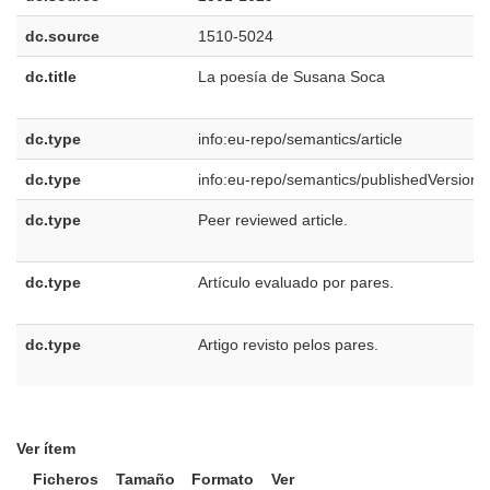
dc.source
1510-5024
dc.title
La poesía de Susana Soca
dc.type
info:eu-repo/semantics/article
dc.type
info:eu-repo/semantics/publishedVersion
dc.type
Peer reviewed article.
dc.type
Artículo evaluado por pares.
dc.type
Artigo revisto pelos pares.
Ver ítem
Ficheros
Tamaño
Formato
Ver