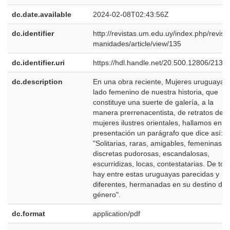
dc.date.available
2024-02-08T02:43:56Z
dc.identifier
http://revistas.um.edu.uy/index.php/revist
manidades/article/view/135
dc.identifier.uri
https://hdl.handle.net/20.500.12806/2133
dc.description
En una obra reciente, Mujeres uruguayas.
lado femenino de nuestra historia, que
constituye una suerte de galería, a la
manera prerrenacentista, de retratos de
mujeres ilustres orientales, hallamos en la
presentación un parágrafo que dice así:
"Solitarias, raras, amigables, femeninas,
discretas pudorosas, escandalosas,
escurridizas, locas, contestatarias. De tod
hay entre estas uruguayas parecidas y
diferentes, hermanadas en su destino de
género".
dc.format
application/pdf