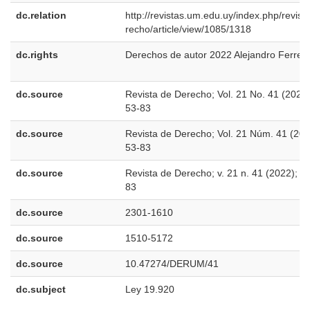
dc.relation
http://revistas.um.edu.uy/index.php/revist
recho/article/view/1085/1318
dc.rights
Derechos de autor 2022 Alejandro Ferreir
dc.source
Revista de Derecho; Vol. 21 No. 41 (2022)
53-83
dc.source
Revista de Derecho; Vol. 21 Núm. 41 (202
53-83
dc.source
Revista de Derecho; v. 21 n. 41 (2022); 5
83
dc.source
2301-1610
dc.source
1510-5172
dc.source
10.47274/DERUM/41
dc.subject
Ley 19.920