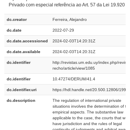
Privado com especial referência ao Art. 57 da Lei 19.920
dc.creator
Ferreira, Alejandro
dc.date
2022-07-29
dc.date.accessioned
2024-02-03T14:20:31Z
dc.date.available
2024-02-03T14:20:31Z
dc.identifier
http://revistas.um.edu.uy/index.php/revist
recho/article/view/1085
dc.identifier
10.47274/DERUM/41.4
dc.identifier.uri
https://hdl.handle.net/20.500.12806/1993
dc.description
The regulation of international private
situations involves the determination of th
empirical aspects. The substantive law
applicable to the case, the courts that will
have jurisdiction and the rules of legal
continuity of judgments and arbitral award