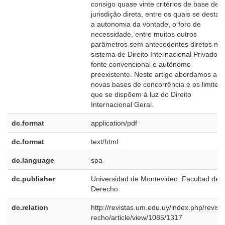
consigo quase vinte critérios de base de
jurisdição direta, entre os quais se desta
a autonomia da vontade, o foro de
necessidade, entre muitos outros
parâmetros sem antecedentes diretos no
sistema de Direito Internacional Privado d
fonte convencional e autônomo
preexistente. Neste artigo abordamos as
novas bases de concorrência e os limites
que se dispõem à luz do Direito
Internacional Geral.
dc.format
application/pdf
dc.format
text/html
dc.language
spa
dc.publisher
Universidad de Montevideo. Facultad de
Derecho
dc.relation
http://revistas.um.edu.uy/index.php/revist
recho/article/view/1085/1317