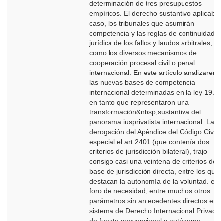
determinación de tres presupuestos
empíricos. El derecho sustantivo aplicable
caso, los tribunales que asumirán
competencia y las reglas de continuidad
jurídica de los fallos y laudos arbitrales, as
como los diversos mecanismos de
cooperación procesal civil o penal
internacional. En este artículo analizarem
las nuevas bases de competencia
internacional determinadas en la ley 19.9
en tanto que representaron una
transformación&nbsp;sustantiva del
panorama iusprivatista internacional. La
derogación del Apéndice del Código Civil,
especial el art.2401 (que contenía dos
criterios de jurisdicción bilateral), trajo
consigo casi una veintena de criterios de
base de jurisdicción directa, entre los que
destacan la autonomía de la voluntad, el
foro de necesidad, entre muchos otros
parámetros sin antecedentes directos en 
sistema de Derecho Internacional Privado
de fuente convencional y autónomo