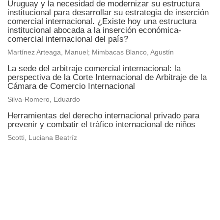
Uruguay y la necesidad de modernizar su estructura
institucional para desarrollar su estrategia de inserción
comercial internacional. ¿Existe hoy una estructura
institucional abocada a la inserción económica-
comercial internacional del país?
Martínez Arteaga, Manuel; Mimbacas Blanco, Agustín
La sede del arbitraje comercial internacional: la
perspectiva de la Corte Internacional de Arbitraje de la
Cámara de Comercio Internacional
Silva-Romero, Eduardo
Herramientas del derecho internacional privado para
prevenir y combatir el tráfico internacional de niños
Scotti, Luciana Beatríz
Universidad de Montevideo
|
Biblioteca
Prudencio de Pena 2544 | (598) 2 707 44 61 |
biblioteca@um.edu.uy
© 2021 Universidad de Montevideo