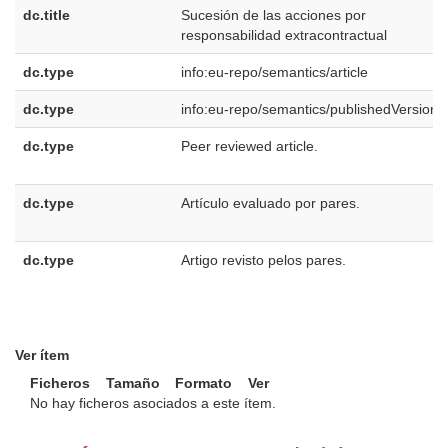
dc.title
Sucesión de las acciones por
responsabilidad extracontractual
dc.type
info:eu-repo/semantics/article
dc.type
info:eu-repo/semantics/publishedVersion
dc.type
Peer reviewed article.
dc.type
Artículo evaluado por pares.
dc.type
Artigo revisto pelos pares.
Ver ítem
Ficheros
Tamaño
Formato
Ver
No hay ficheros asociados a este ítem.