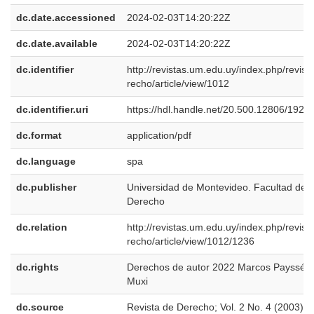
dc.date.accessioned
2024-02-03T14:20:22Z
dc.date.available
2024-02-03T14:20:22Z
dc.identifier
http://revistas.um.edu.uy/index.php/revist
recho/article/view/1012
dc.identifier.uri
https://hdl.handle.net/20.500.12806/1926
dc.format
application/pdf
dc.language
spa
dc.publisher
Universidad de Montevideo. Facultad de
Derecho
dc.relation
http://revistas.um.edu.uy/index.php/revist
recho/article/view/1012/1236
dc.rights
Derechos de autor 2022 Marcos Payssé
Muxi
dc.source
Revista de Derecho; Vol. 2 No. 4 (2003);