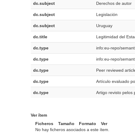
dc.subject
Derechos de autor
dc.subject
Legislación
dc.subject
Uruguay
dc.title
Legitimidad del Est
dc.type
info:eu-repo/semanti
dc.type
info:eu-repo/semant
dc.type
Peer reviewed articl
dc.type
Artículo evaluado po
dc.type
Artigo revisto pelos 
Ver ítem
Ficheros
Tamaño
Formato
Ver
No hay ficheros asociados a este ítem.