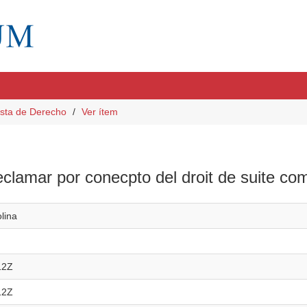
sta de Derecho
Ver ítem
eclamar por conecpto del droit de suite c
lina
12Z
12Z