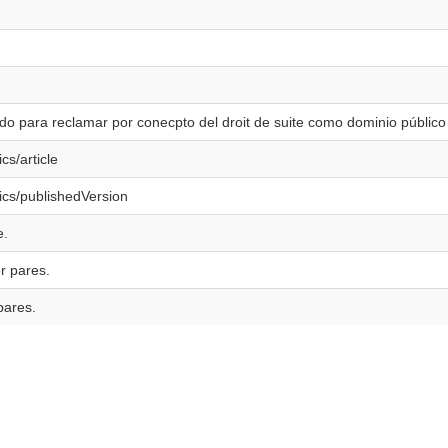
ado para reclamar por conecpto del droit de suite como dominio públic
cs/article
ics/publishedVersion
e.
r pares.
pares.