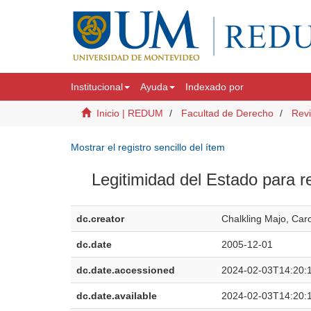
Institucional
Ayuda
Indexado por
Inicio | REDUM
Facultad de Derecho
Revi
Mostrar el registro sencillo del ítem
Legitimidad del Estado para r
dc.creator
Chalkling Majo, Caro
dc.date
2005-12-01
dc.date.accessioned
2024-02-03T14:20:
dc.date.available
2024-02-03T14:20: