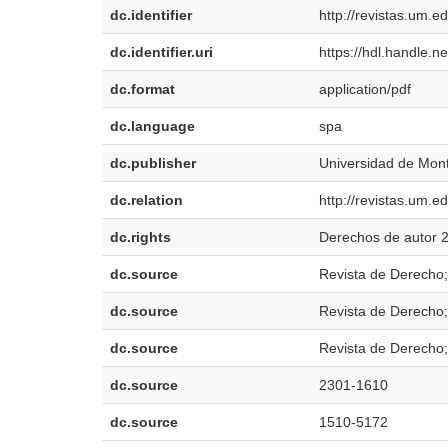
dc.identifier
http://revistas.um.e
dc.identifier.uri
https://hdl.handle.
dc.format
application/pdf
dc.language
spa
dc.publisher
Universidad de Mon
dc.relation
http://revistas.um.e
dc.rights
Derechos de autor 2
dc.source
Revista de Derecho;
dc.source
Revista de Derecho;
dc.source
Revista de Derecho; 
dc.source
2301-1610
dc.source
1510-5172