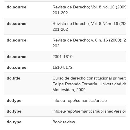
dc.source
Revista de Derecho; Vol. 8 No. 16 (2009);
201-202
dc.source
Revista de Derecho; Vol. 8 Núm. 16 (2009
201-202
dc.source
Revista de Derecho; v. 8 n. 16 (2009); 20
202
dc.source
2301-1610
dc.source
1510-5172
dc.title
Curso de derecho constitucional primero,
Felipe Rotondo Tornaría. Universidad de
Montevideo, 2009
dc.type
info:eu-repo/semantics/article
dc.type
info:eu-repo/semantics/publishedVersion
dc.type
Book review