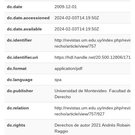
dc.date
2009-12-01
dc.date.accessioned
2024-02-03T14:19:50Z
dc.date.available
2024-02-03T14:19:50Z
dc.identifier
http://revistas.um.edu.uy/index.php/revist
recho/article/view/757
dc.identifier.uri
https://hdl.handle.net/20.500.12806/1715
dc.format
application/pdf
dc.language
spa
dc.publisher
Universidad de Montevideo. Facultad de
Derecho
dc.relation
http://revistas.um.edu.uy/index.php/revist
recho/article/view/757/927
dc.rights
Derechos de autor 2021 Andrés Robaina
Raggio