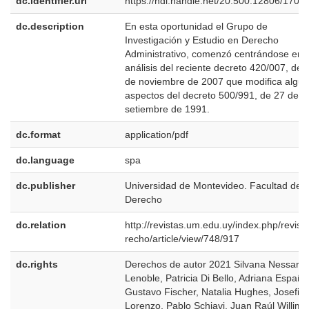
dc.identifier.uri
https://hdl.handle.net/20.500.12806/1707
dc.description
En esta oportunidad el Grupo de
Investigación y Estudio en Derecho
Administrativo, comenzó centrándose en e
análisis del reciente decreto 420/007, de 
de noviembre de 2007 que modifica algu
aspectos del decreto 500/991, de 27 de
setiembre de 1991.
dc.format
application/pdf
dc.language
spa
dc.publisher
Universidad de Montevideo. Facultad de
Derecho
dc.relation
http://revistas.um.edu.uy/index.php/revist
recho/article/view/748/917
dc.rights
Derechos de autor 2021 Silvana Nessar d
Lenoble, Patricia Di Bello, Adriana España
Gustavo Fischer, Natalia Hughes, Josefin
Lorenzo, Pablo Schiavi, Juan Raúl Willim