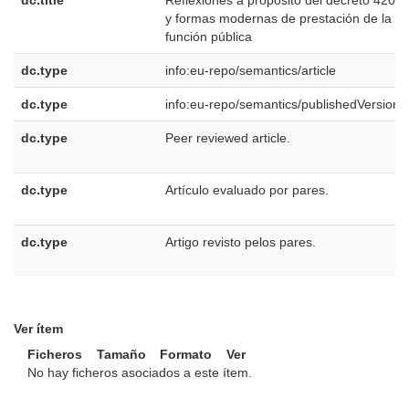
dc.title
Reflexiones a propósito del decreto 420/0
y formas modernas de prestación de la
función pública
dc.type
info:eu-repo/semantics/article
dc.type
info:eu-repo/semantics/publishedVersion
dc.type
Peer reviewed article.
dc.type
Artículo evaluado por pares.
dc.type
Artigo revisto pelos pares.
Ver ítem
Ficheros
Tamaño
Formato
Ver
No hay ficheros asociados a este ítem.