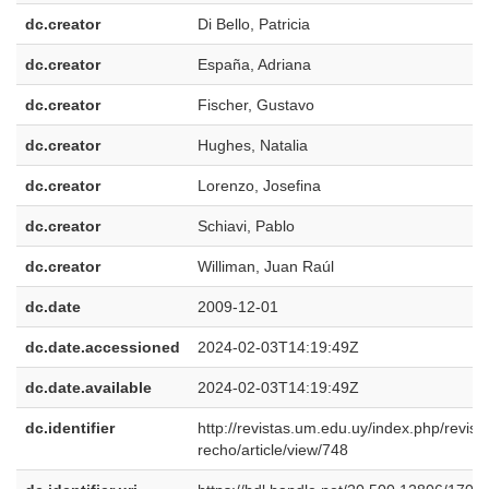
dc.creator
Di Bello, Patricia
dc.creator
España, Adriana
dc.creator
Fischer, Gustavo
dc.creator
Hughes, Natalia
dc.creator
Lorenzo, Josefina
dc.creator
Schiavi, Pablo
dc.creator
Williman, Juan Raúl
dc.date
2009-12-01
dc.date.accessioned
2024-02-03T14:19:49Z
dc.date.available
2024-02-03T14:19:49Z
dc.identifier
http://revistas.um.edu.uy/index.php/revist
recho/article/view/748