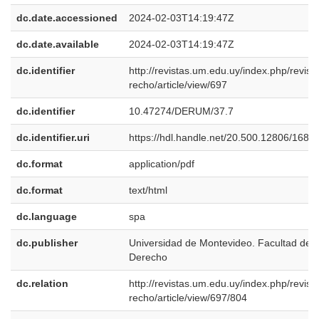
dc.date.accessioned
2024-02-03T14:19:47Z
dc.date.available
2024-02-03T14:19:47Z
dc.identifier
http://revistas.um.edu.uy/index.php/revist
recho/article/view/697
dc.identifier
10.47274/DERUM/37.7
dc.identifier.uri
https://hdl.handle.net/20.500.12806/1689
dc.format
application/pdf
dc.format
text/html
dc.language
spa
dc.publisher
Universidad de Montevideo. Facultad de
Derecho
dc.relation
http://revistas.um.edu.uy/index.php/revist
recho/article/view/697/804