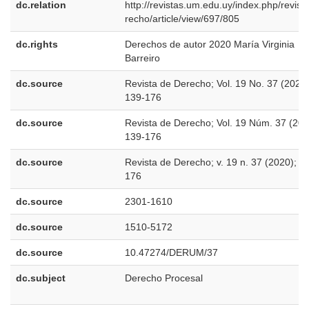
dc.relation
http://revistas.um.edu.uy/index.php/revist
recho/article/view/697/805
dc.rights
Derechos de autor 2020 María Virginia
Barreiro
dc.source
Revista de Derecho; Vol. 19 No. 37 (2020)
139-176
dc.source
Revista de Derecho; Vol. 19 Núm. 37 (202
139-176
dc.source
Revista de Derecho; v. 19 n. 37 (2020); 1
176
dc.source
2301-1610
dc.source
1510-5172
dc.source
10.47274/DERUM/37
dc.subject
Derecho Procesal