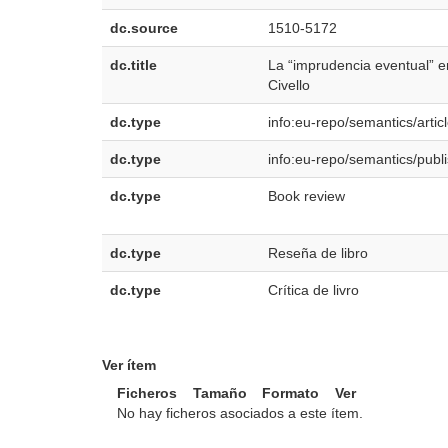
dc.source
1510-5172
dc.title
La “imprudencia eventual” e
Civello
dc.type
info:eu-repo/semantics/artic
dc.type
info:eu-repo/semantics/publ
dc.type
Book review
dc.type
Reseña de libro
dc.type
Crítica de livro
Ver ítem
Ficheros
Tamaño
Formato
Ver
No hay ficheros asociados a este ítem.