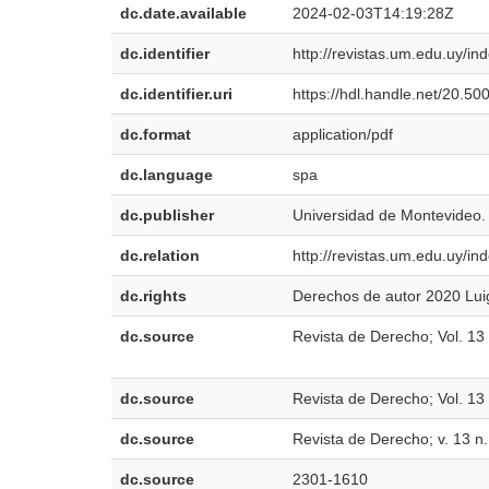
dc.date.available
2024-02-03T14:19:28Z
dc.identifier
http://revistas.um.edu.uy/in
dc.identifier.uri
https://hdl.handle.net/20.5
dc.format
application/pdf
dc.language
spa
dc.publisher
Universidad de Montevideo.
dc.relation
http://revistas.um.edu.uy/in
dc.rights
Derechos de autor 2020 Lui
dc.source
Revista de Derecho; Vol. 13
dc.source
Revista de Derecho; Vol. 1
dc.source
Revista de Derecho; v. 13 n
dc.source
2301-1610