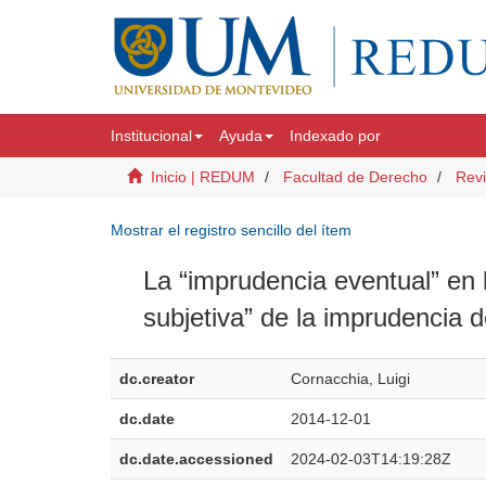
Institucional
Ayuda
Indexado por
Inicio | REDUM
Facultad de Derecho
Revi
Mostrar el registro sencillo del ítem
La “imprudencia eventual” en 
subjetiva” de la imprudencia d
dc.creator
Cornacchia, Luigi
dc.date
2014-12-01
dc.date.accessioned
2024-02-03T14:19:28Z