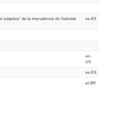
d subjetiva” de la imprudencia de Gabriele
es-ES
en-
US
es-ES
pt-BR