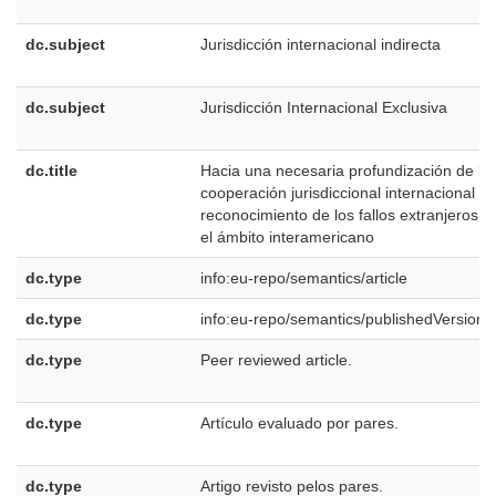
dc.subject
Jurisdicción internacional indirecta
dc.subject
Jurisdicción Internacional Exclusiva
dc.title
Hacia una necesaria profundización de la
cooperación jurisdiccional internacional y 
reconocimiento de los fallos extranjeros e
el ámbito interamericano
dc.type
info:eu-repo/semantics/article
dc.type
info:eu-repo/semantics/publishedVersion
dc.type
Peer reviewed article.
dc.type
Artículo evaluado por pares.
dc.type
Artigo revisto pelos pares.