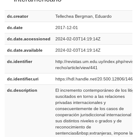
dc.creator
Tellechea Bergman, Eduardo
dc.date
2017-12-01
dc.date.accessioned
2024-02-03T14:19:14Z
dc.date.available
2024-02-03T14:19:14Z
dc.identifier
http://revistas.um.edu.uy/index.php/revist
recho/article/view/441
dc.identifier.uri
https://hdl.handle.net/20.500.12806/1465
dc.description
El incremento contemporáneo de los litigi
suscitados en torno a las relaciones
privadas internacionales y
consecuentemente de los casos de
cooperación jurisdiccional internacional e
sus distintos niveles o grados y de
reconocimiento de
sentencias&nbsp;extranjeras, impone la