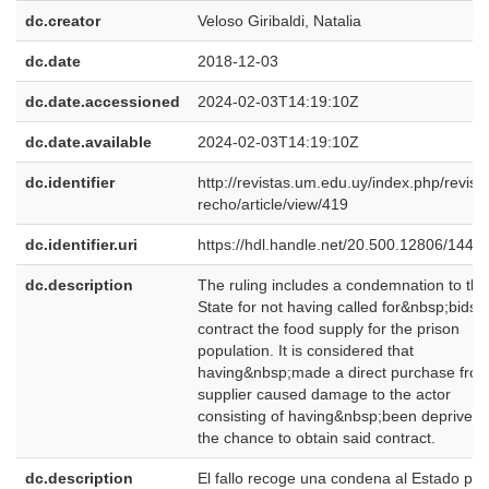
dc.creator
Veloso Giribaldi, Natalia
dc.date
2018-12-03
dc.date.accessioned
2024-02-03T14:19:10Z
dc.date.available
2024-02-03T14:19:10Z
dc.identifier
http://revistas.um.edu.uy/index.php/revist
recho/article/view/419
dc.identifier.uri
https://hdl.handle.net/20.500.12806/1446
dc.description
The ruling includes a condemnation to the
State for not having called for&nbsp;bids t
contract the food supply for the prison
population. It is considered that
having&nbsp;made a direct purchase fro
supplier caused damage to the actor
consisting of having&nbsp;been deprived 
the chance to obtain said contract.
dc.description
El fallo recoge una condena al Estado por