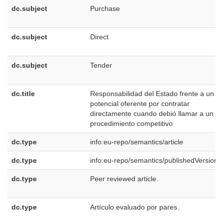
dc.subject
Purchase
dc.subject
Direct
dc.subject
Tender
dc.title
Responsabilidad del Estado frente a un
potencial oferente por contratar
directamente cuando debió llamar a un
procedimiento competitivo
dc.type
info:eu-repo/semantics/article
dc.type
info:eu-repo/semantics/publishedVersion
dc.type
Peer reviewed article.
dc.type
Artículo evaluado por pares.