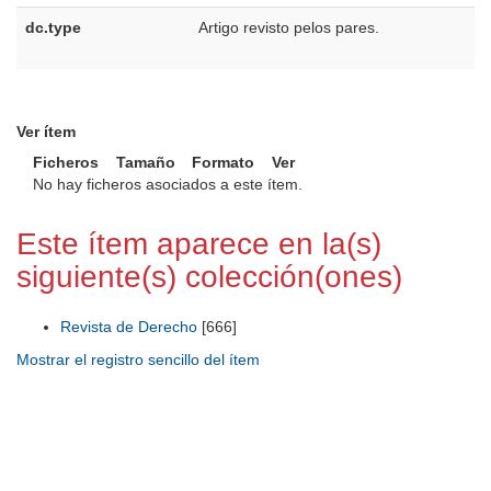
dc.type
Artigo revisto pelos pares.
Ver ítem
Ficheros
Tamaño
Formato
Ver
No hay ficheros asociados a este ítem.
Este ítem aparece en la(s)
siguiente(s) colección(ones)
Revista de Derecho
[666]
Mostrar el registro sencillo del ítem
Universidad de Montevideo
|
Biblioteca
Prudencio de Pena 2544 | (598) 2 707 44 61 |
biblioteca@um.edu.uy