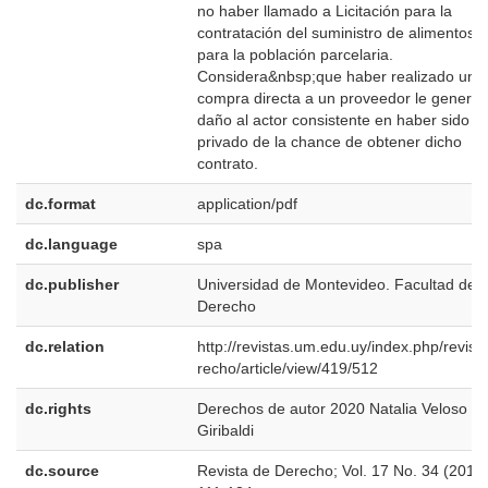
no haber llamado a Licitación para la
contratación del suministro de alimentos
para la población parcelaria.
Considera&nbsp;que haber realizado una
compra directa a un proveedor le generó 
daño al actor consistente en haber sido
privado de la chance de obtener dicho
contrato.
dc.format
application/pdf
dc.language
spa
dc.publisher
Universidad de Montevideo. Facultad de
Derecho
dc.relation
http://revistas.um.edu.uy/index.php/revist
recho/article/view/419/512
dc.rights
Derechos de autor 2020 Natalia Veloso
Giribaldi
dc.source
Revista de Derecho; Vol. 17 No. 34 (2018)