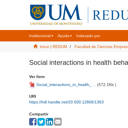
Institucional
Ayuda
Indexado por
Inicio | REDUM
Facultad de Ciencias Empres
Social interactions in health beh
Ver ítem
Social_interactions_in_health_ ...
(
572.1Kb
)
URI
https://hdl.handle.net/20.500.12806/1363
Compartir