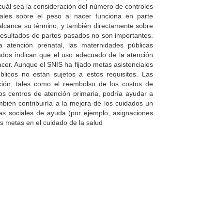
ál sea la consideración del número de controles
ales sobre el peso al nacer funciona en parte
lcance su término, y también directamente sobre
 resultados de partos pasados no son importantes.
a atención prenatal, las maternidades públicas
ados indican que el uso adecuado de la atención
acer. Aunque el SNIS ha fijado metas asistenciales
úblicos no están sujetos a estos requisitos. Las
nción, tales como el reembolso de los costos de
los centros de atención primaria, podría ayudar a
bién contribuiría a la mejora de los cuidados un
s sociales de ayuda (por ejemplo, asignaciones
tas metas en el cuidado de la salud