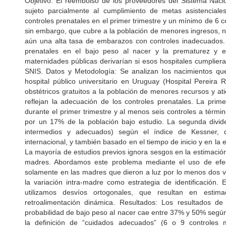
Objetivo: El reembolso de los proveedores del Sistema Naci
sujeto parcialmente al cumplimiento de metas asistenciales.
controles prenatales en el primer trimestre y un mínimo de 6 c
sin embargo, que cubre a la población de menores ingresos, no
aún una alta tasa de embarazos con controles inadecuados. E
prenatales en el bajo peso al nacer y la prematurez y e
maternidades públicas derivarían si esos hospitales cumplier
SNIS. Datos y Metodología: Se analizan los nacimientos qu
hospital público universitario en Uruguay (Hospital Pereira R
obstétricos gratuitos a la población de menores recursos y a
reflejan la adecuación de los controles prenatales. La prim
durante el primer trimestre y al menos seis controles a térm
por un 17% de la población bajo estudio. La segunda divide
intermedios y adecuados) según el índice de Kessner, d
internacional, y también basado en el tiempo de inicio y en la 
La mayoría de estudios previos ignora sesgos en la estimació
madres. Abordamos este problema mediante el uso de efect
solamente en las madres que dieron a luz por lo menos dos 
la variación intra-madre como estrategia de identificación.
utilizamos desvíos ortogonales, que resultan en estim
retroalimentación dinámica. Resultados: Los resultados d
probabilidad de bajo peso al nacer cae entre 37% y 50% seg
la definición de “cuidados adecuados” (6 o 9 controles 