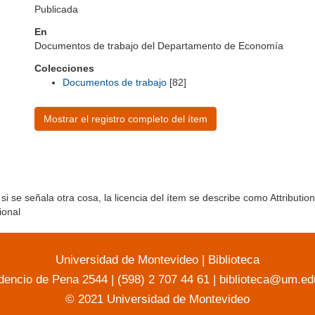
Publicada
En
Documentos de trabajo del Departamento de Economía
Colecciones
Documentos de trabajo
[82]
Mostrar el registro completo del ítem
si se señala otra cosa, la licencia del ítem se describe como Attribut
ional
Universidad de Montevideo
|
Biblioteca
dencio de Pena 2544 | (598) 2 707 44 61 |
biblioteca@um.ed
© 2021 Universidad de Montevideo