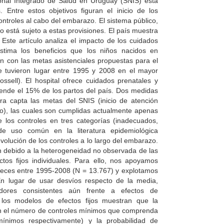
onal Integrado de Salud en Uruguay (SNIS) está
 Entre estos objetivos figuran el inicio de los
ontroles al cabo del embarazo. El sistema público,
 está sujeto a estas provisiones. El país muestra
ste artículo analiza el impacto de los cuidados
stima los beneficios que los niños nacidos en
an con las metas asistenciales propuestas para el
e tuvieron lugar entre 1995 y 2008 en el mayor
ossell). El hospital ofrece cuidados prenatales y
tiende el 15% de los partos del país. Dos medidas
era capta las metas del SNIS (inicio de atención
ino), las cuales son cumplidas actualmente apenas
 los controles en tres categorías (inadecuados,
e uso común en la literatura epidemiológica
evolución de los controles a lo largo del embarazo.
n debido a la heterogeneidad no observada de las
os fijos individuales. Para ello, nos apoyamos
veces entre 1995-2008 (N = 13.767) y explotamos
 En lugar de usar desvíos respecto de la media,
adores consistentes aún frente a efectos de
e los modelos de efectos fijos muestran que la
ún el número de controles mínimos que comprenda
mínimos respectivamente) y la probabilidad de