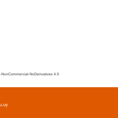
ion-NonCommercial-NoDerivatives 4.0
u.uy