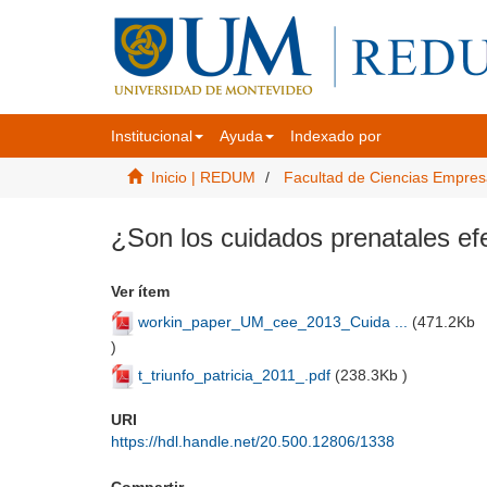
Institucional
Ayuda
Indexado por
Inicio | REDUM
Facultad de Ciencias Empres
¿Son los cuidados prenatales ef
Ver ítem
workin_paper_UM_cee_2013_Cuida ...
(
471.2Kb
)
t_triunfo_patricia_2011_.pdf
(
238.3Kb
)
URI
https://hdl.handle.net/20.500.12806/1338