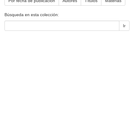
Por fecha de publicación
Autores
Títulos
Materias
Búsqueda en esta colección:
Ir
Universidad de Montevideo
|
Biblioteca
Prudencio de Pena 2544 | (598) 2 707 44 61 |
biblioteca@um.edu.uy
© 2021 Universidad de Montevideo