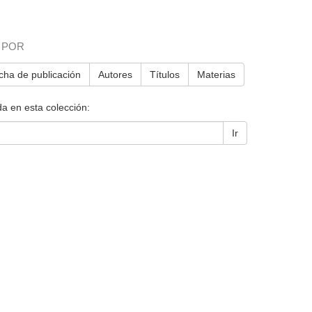
 POR
cha de publicación
Autores
Títulos
Materias
a en esta colección:
Ir