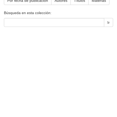
Por fecha de publicación
Autores
Títulos
Materias
Búsqueda en esta colección:
Ir
Universidad de Montevideo
|
Biblioteca
Prudencio de Pena 2544 | (598) 2 707 44 61 |
biblioteca@um.edu.uy
© 2021 Universidad de Montevideo