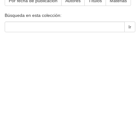
Por fecha de publicación
Autores
Títulos
Materias
Búsqueda en esta colección:
Ir
Universidad de Montevideo
|
Biblioteca
Prudencio de Pena 2544 | (598) 2 707 44 61 |
biblioteca@um.edu.uy
© 2021 Universidad de Montevideo