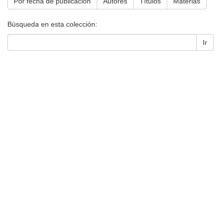
Por fecha de publicación
Autores
Títulos
Materias
Búsqueda en esta colección:
Ir
Universidad de Montevideo
|
Biblioteca
Prudencio de Pena 2544 | (598) 2 707 44 61 |
biblioteca@um.edu.uy
© 2021 Universidad de Montevideo