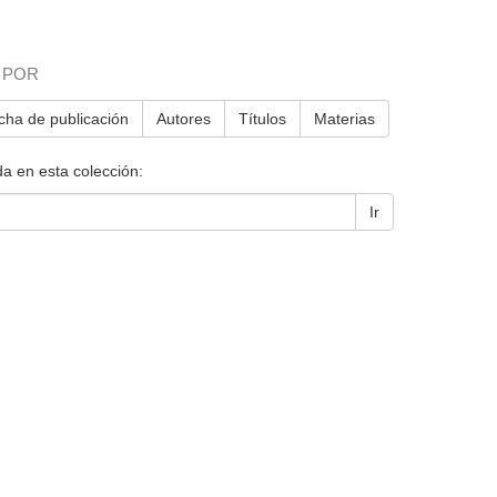
 POR
cha de publicación
Autores
Títulos
Materias
a en esta colección:
Ir