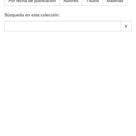
Por fecha de publicación
Autores
Títulos
Materias
Búsqueda en esta colección:
Ir
Universidad de Montevideo
|
Biblioteca
Prudencio de Pena 2544 | (598) 2 707 44 61 |
biblioteca@um.edu.uy
© 2021 Universidad de Montevideo