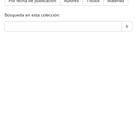
Por fecha de publicación
Autores
Títulos
Materias
Búsqueda en esta colección:
Ir
Universidad de Montevideo
|
Biblioteca
Prudencio de Pena 2544 | (598) 2 707 44 61 |
biblioteca@um.edu.uy
© 2021 Universidad de Montevideo