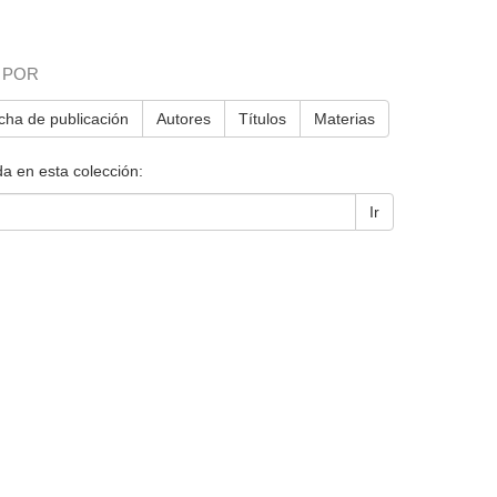
 POR
cha de publicación
Autores
Títulos
Materias
a en esta colección:
Ir