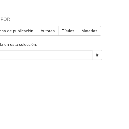
 POR
cha de publicación
Autores
Títulos
Materias
a en esta colección:
Ir