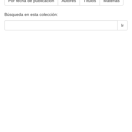
Por fecha de publicación
Autores
Títulos
Materias
Búsqueda en esta colección:
Ir
Universidad de Montevideo
|
Biblioteca
Prudencio de Pena 2544 | (598) 2 707 44 61 |
biblioteca@um.edu.uy
© 2021 Universidad de Montevideo