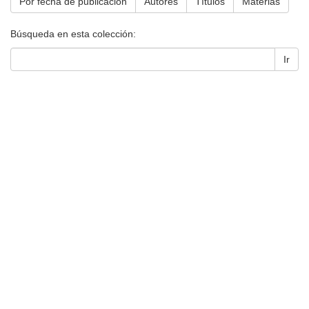
Por fecha de publicación
Autores
Títulos
Materias
Búsqueda en esta colección:
Ir
Universidad de Montevideo
|
Biblioteca
Prudencio de Pena 2544 | (598) 2 707 44 61 |
biblioteca@um.edu.uy
© 2021 Universidad de Montevideo