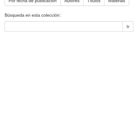
Por fecha de publicación
Autores
Títulos
Materias
Búsqueda en esta colección:
Ir
Universidad de Montevideo
|
Biblioteca
Prudencio de Pena 2544 | (598) 2 707 44 61 |
biblioteca@um.edu.uy
© 2021 Universidad de Montevideo