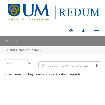
Camb
naveg
Menú
Listar Fotos por autor
Ir
Lo sentimos, no hay resultados para esta búsqueda.
Universidad de Montevideo
|
Biblioteca
Prudencio de Pena 2544 | (598) 2 707 44 61 |
biblioteca@um.edu.uy