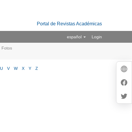
Portal de Revistas Académicas
español
Login
Fotos
U
V
W
X
Y
Z