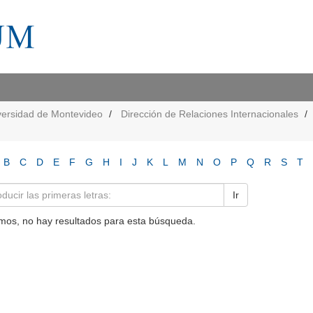
versidad de Montevideo
Dirección de Relaciones Internacionales
B
C
D
E
F
G
H
I
J
K
L
M
N
O
P
Q
R
S
T
Ir
mos, no hay resultados para esta búsqueda.