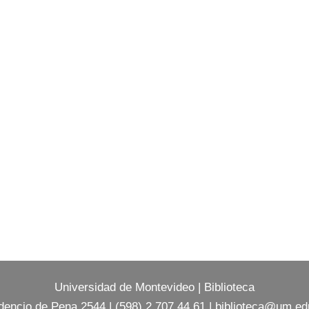
Universidad de Montevideo
|
Biblioteca
dencio de Pena 2544 | (598) 2 707 44 61 |
biblioteca@um.ed