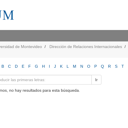
versidad de Montevideo
Dirección de Relaciones Internacionales
B
C
D
E
F
G
H
I
J
K
L
M
N
O
P
Q
R
S
T
Ir
mos, no hay resultados para esta búsqueda.