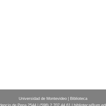
Universidad de Montevideo
|
Biblioteca
dencio de Pena 2544 | (598) 2 707 44 61 |
biblioteca@um.ed