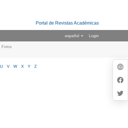
Portal de Revistas Académicas
español
Login
Fotos
U
V
W
X
Y
Z