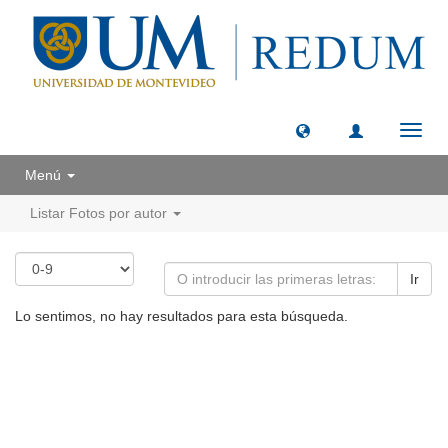
Camb
naveg
Menú
Listar Fotos por autor
Ir
Lo sentimos, no hay resultados para esta búsqueda.
Universidad de Montevideo
|
Biblioteca
Prudencio de Pena 2544 | (598) 2 707 44 61 |
biblioteca@um.edu.uy