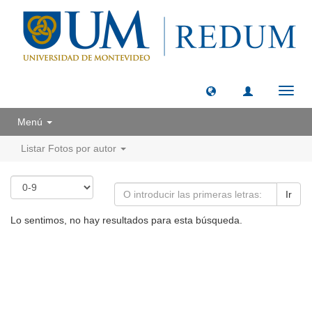
Camb
naveg
Menú
Listar Fotos por autor
Ir
Lo sentimos, no hay resultados para esta búsqueda.
Universidad de Montevideo
|
Biblioteca
Prudencio de Pena 2544 | (598) 2 707 44 61 |
biblioteca@um.edu.uy