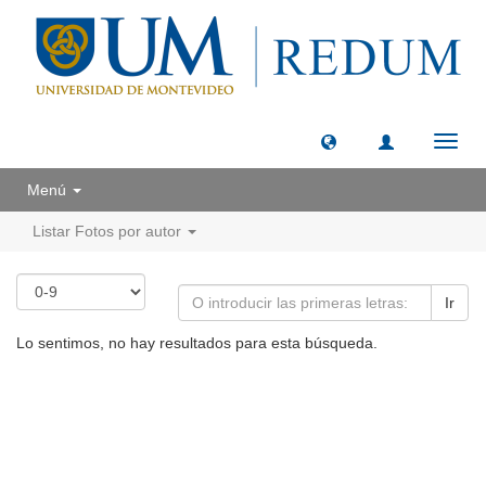
Camb
naveg
Menú
Listar Fotos por autor
Ir
Lo sentimos, no hay resultados para esta búsqueda.
Universidad de Montevideo
|
Biblioteca
Prudencio de Pena 2544 | (598) 2 707 44 61 |
biblioteca@um.edu.uy