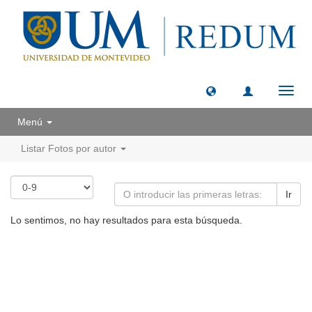
Camb
naveg
Menú
Listar Fotos por autor
Ir
Lo sentimos, no hay resultados para esta búsqueda.
Universidad de Montevideo
|
Biblioteca
Prudencio de Pena 2544 | (598) 2 707 44 61 |
biblioteca@um.edu.uy