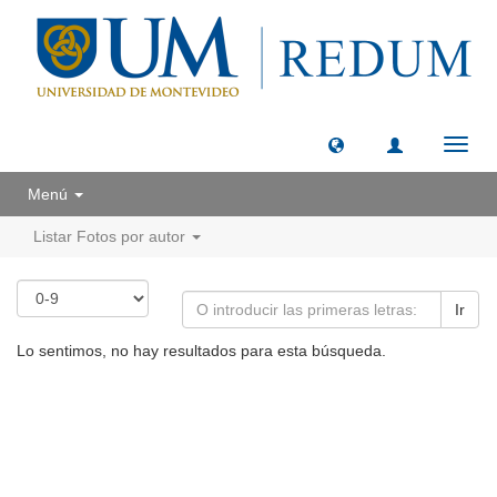
Camb
naveg
Menú
Listar Fotos por autor
Ir
Lo sentimos, no hay resultados para esta búsqueda.
Universidad de Montevideo
|
Biblioteca
Prudencio de Pena 2544 | (598) 2 707 44 61 |
biblioteca@um.edu.uy