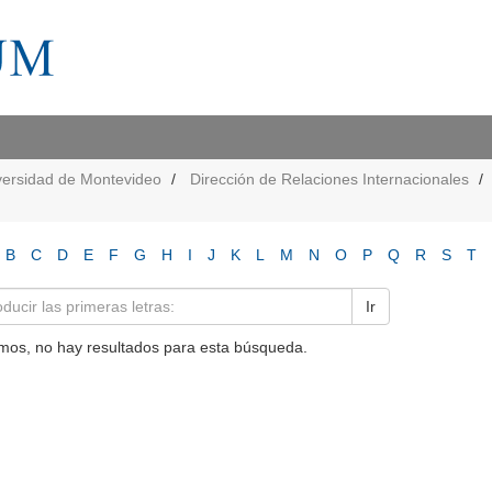
versidad de Montevideo
Dirección de Relaciones Internacionales
B
C
D
E
F
G
H
I
J
K
L
M
N
O
P
Q
R
S
T
Ir
mos, no hay resultados para esta búsqueda.