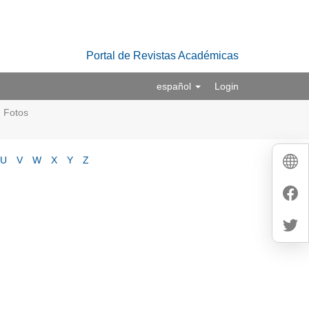
Portal de Revistas Académicas
español
Login
Fotos
U
V
W
X
Y
Z