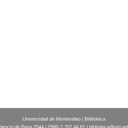
Universidad de Montevideo
|
Biblioteca
dencio de Pena 2544 | (598) 2 707 44 61 |
biblioteca@um.ed