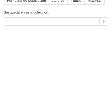
Por fecha de publicación
Autores
Títulos
Materias
Búsqueda en esta colección:
Ir
Universidad de Montevideo
|
Biblioteca
Prudencio de Pena 2544 | (598) 2 707 44 61 |
biblioteca@um.edu.uy
© 2021 Universidad de Montevideo