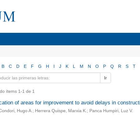
B
C
D
E
F
G
H
I
J
K
L
M
N
O
P
Q
R
S
T
Ir
do ítems 1-1 de 1
ication of areas for improvement to avoid delays in construct
ndori, Hugo A.; Herrera Quispe, Marxia K.; Panca Humpiri, Luz V.