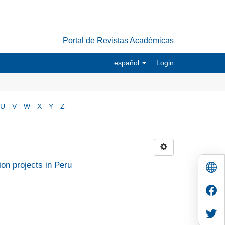
Portal de Revistas Académicas
español
Login
U
V
W
X
Y
Z
ion projects in Peru