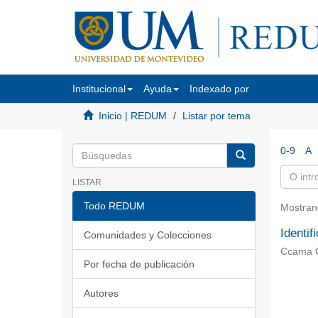
Institucional
Ayuda
Indexado por
Inicio | REDUM
Listar por tema
0-9
A
LISTAR
Todo REDUM
Mostran
Identif
Comunidades y Colecciones
Ccama Co
Por fecha de publicación
Autores