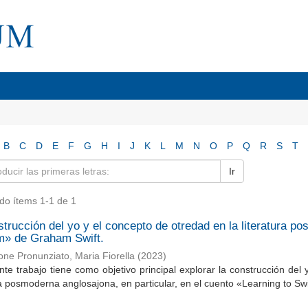
B
C
D
E
F
G
H
I
J
K
L
M
N
O
P
Q
R
S
T
Ir
do ítems 1-1 de 1
trucción del yo y el concepto de otredad en la literatura p
m» de Graham Swift.
ne Pronunziato, Maria Fiorella
(
2023
)
nte trabajo tiene como objetivo principal explorar la construcción del
ra posmoderna anglosajona, en particular, en el cuento «Learning to Swi