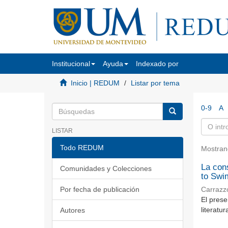
Institucional
Ayuda
Indexado por
Inicio | REDUM
Listar por tema
0-9
A
LISTAR
Todo REDUM
Mostran
La cons
Comunidades y Colecciones
to Swi
Por fecha de publicación
Carrazzo
El prese
literatu
Autores