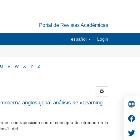
Portal de Revistas Académicas
español
Login
U
V
W
X
Y
Z
osmoderna anglosajona: análisis de «Learning
 yo en contraposición con el concepto de otredad en la
m»1, del ...