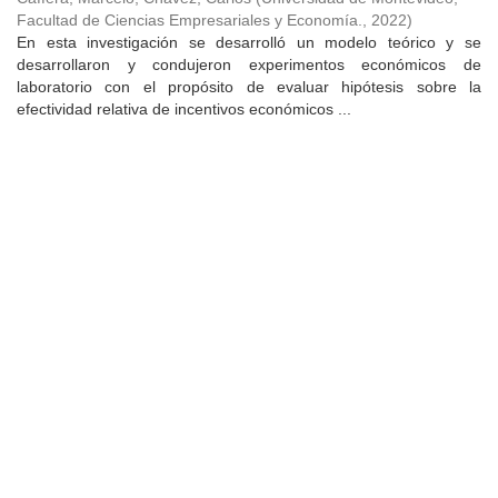
Facultad de Ciencias Empresariales y Economía.
,
2022
)
En esta investigación se desarrolló un modelo teórico y se
desarrollaron y condujeron experimentos económicos de
laboratorio con el propósito de evaluar hipótesis sobre la
efectividad relativa de incentivos económicos ...
Universidad de Montevideo
|
Biblioteca
Prudencio de Pena 2544 | (598) 2 707 44 61 |
biblioteca@um.edu.uy
© 2021 Universidad de Montevideo