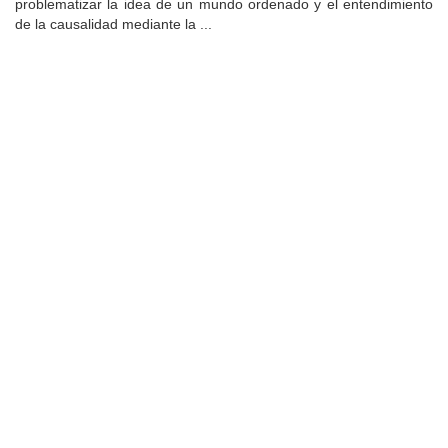
problematizar la idea de un mundo ordenado y el entendimiento
de la causalidad mediante la ...
Universidad de Montevideo
|
Biblioteca
Prudencio de Pena 2544 | (598) 2 707 44 61 |
biblioteca@um.edu.uy
© 2021 Universidad de Montevideo