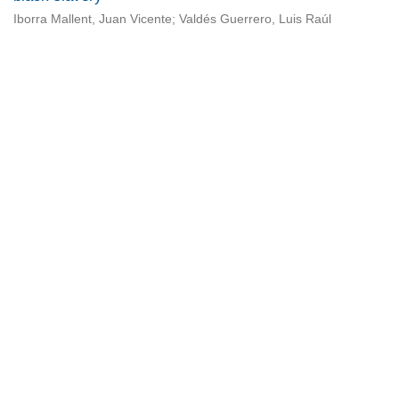
Iborra Mallent, Juan Vicente; Valdés Guerrero, Luis Raúl
Universidad de Montevideo
|
Biblioteca
Prudencio de Pena 2544 | (598) 2 707 44 61 |
biblioteca@um.edu.uy
© 2021 Universidad de Montevideo