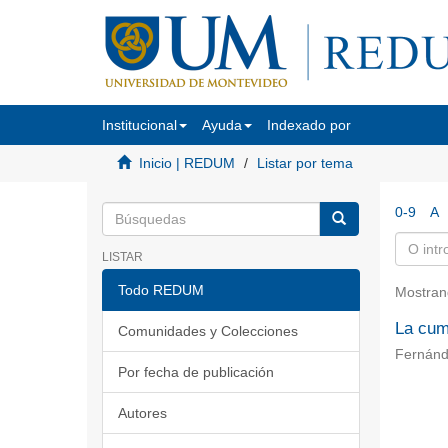
Institucional
Ayuda
Indexado por
Inicio | REDUM
Listar por tema
0-9
A
LISTAR
Todo REDUM
Mostran
La cum
Comunidades y Colecciones
Fernánd
Por fecha de publicación
Autores