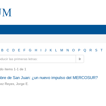
B
C
D
E
F
G
H
I
J
K
L
M
N
O
P
Q
R
S
T
Ir
do ítems 1-1 de 1
bre de San Juan: ¿un nuevo impulso del MERCOSUR?
ez Reyes, Jorge E.