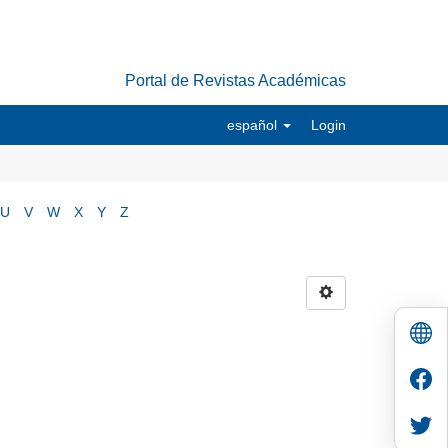
Portal de Revistas Académicas
español
Login
U
V
W
X
Y
Z