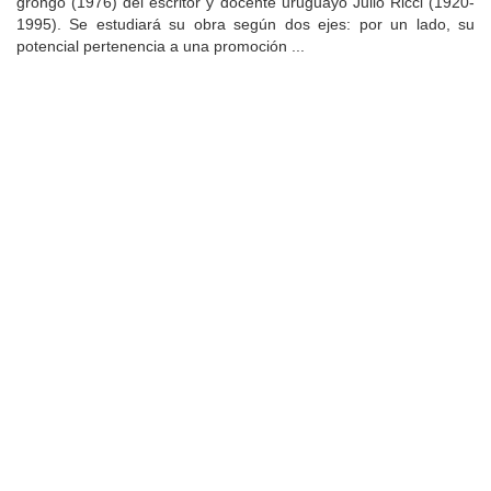
grongo (1976) del escritor y docente uruguayo Julio Ricci (1920-
1995). Se estudiará su obra según dos ejes: por un lado, su
potencial pertenencia a una promoción ...
Universidad de Montevideo
|
Biblioteca
Prudencio de Pena 2544 | (598) 2 707 44 61 |
biblioteca@um.edu.uy
© 2021 Universidad de Montevideo