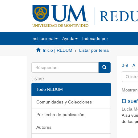
Institucional
Ayuda
Indexado por
Inicio | REDUM
Listar por tema
0-9
A
LISTAR
Todo REDUM
Mostran
El sue
Comunidades y Colecciones
Lucía M
Por fecha de publicación
A su vue
de los 
Autores