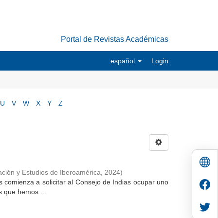
Portal de Revistas Académicas
español
Login
U
V
W
X
Y
Z
ción y Estudios de Iberoamérica
,
2024
)
s comienza a solicitar al Consejo de Indias ocupar uno
s que hemos ...