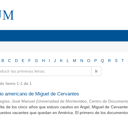
B
C
D
E
F
G
H
I
J
K
L
M
N
O
P
Q
R
S
T
Ir
do ítems 1-1 de 1
ño americano de Miguel de Cervantes
egías, José Manuel
(
Universidad de Montevideo, Centro de Documenta
lta de los cinco años que estuvo cautivo en Argel, Miguel de Cervante
puestos vacantes que quedan en América. El primero de los documento